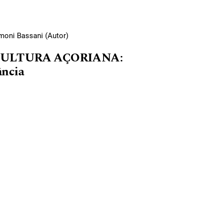
imoni Bassani (Autor)
 CULTURA AÇORIANA:
ância