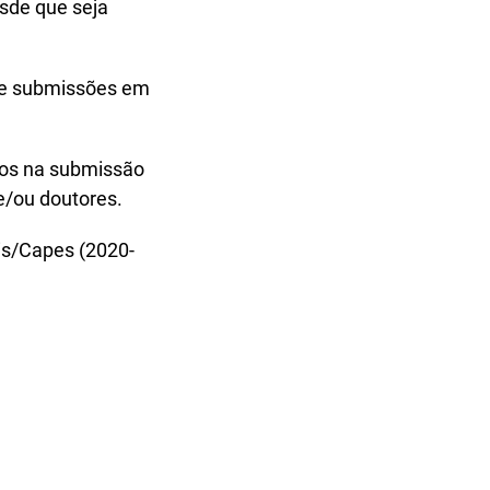
esde que seja
ebe submissões em
ados na submissão
e/ou doutores.
s/Capes (2020-