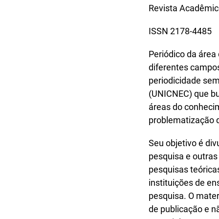
Revista Acadêmico
ISSN 2178-4485
Periódico da área
diferentes campos 
periodicidade sem
(UNICNEC) que bus
áreas do conheci
problematização d
Seu objetivo é div
pesquisa e outra
pesquisas teórica
instituições de e
pesquisa. O mater
de publicação e n