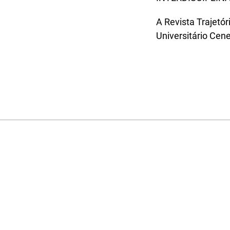
A Revista Trajetór
Universitário Cen
©CNEC