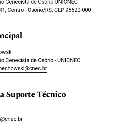
rio Cenecista de Osório UNICNEC
41, Centro - Osório/RS, CEP 95520-000
ncipal
owski
rio Cenecista de Osório - UNICNEC
pechowski@cnec.br
a Suporte Técnico
a@cnec.br