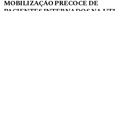
MOBILIZAÇÃO PRECOCE DE
PACIENTES INTERNADOS NA UTI –
REVISÃO DA LITERATURA
PHYSIOTHERAPEUTICAL ACTION IN
THE EARLY MOBILIZATION OF
INJURED PATIENTS IN THE ICU -
LITERATURE REVIEW
PDF do artigo completo