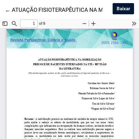
Baix
Baixar
Voltar aos Detalhes do Artigo
←
ATUAÇÃO FISIOTERAPÊUTICA NA MOBILIZAÇÃO PR