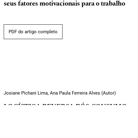
seus fatores motivacionais para o trabalho
PDF do artigo completo
Josiane Pichani Lima, Ana Paula Ferreira Alves (Autor)
LOGÍSTICA REVERSA PÓS-CONSUMO
DE LÂMPADAS FLUORESCENTES: Uma
survey online com consumidores da cidade
de Osório/RS