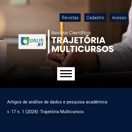
Ir para o menu de navegação principal
Ir para o conteúdo principal
Ir para o rodapé
M
Revistas
Cadastro
Acesso
Menu principal
Artigos de análise de dados e pesquisa acadêmica
v. 17 n. 1 (2024): Trajetória Multicursos