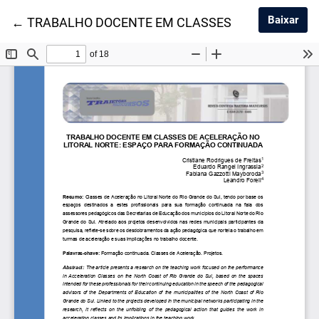
Baix
Baixar
Voltar aos Detalhes do Artigo
←
TRABALHO DOCENTE EM CLASSES DE ACELERAÇ