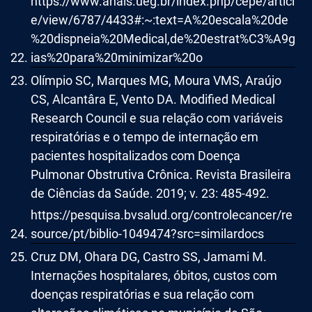
https://www.anais.ueg.br/index.php/cepe/articl
e/view/6787/4433#:~:text=A%20escala%20de
%20dispneia%20Medical,de%20estrat%C3%A9g
ias%20para%20minimizar%20o
Olímpio SC, Marques MG, Moura VMS, Araújo
CS, Alcantâra E, Vento DA. Modified Medical
Research Council e sua relação com variáveis
respiratórias e o tempo de internação em
pacientes hospitalizados com Doença
Pulmonar Obstrutiva Crônica. Revista Brasileira
de Ciências da Saúde. 2019; v. 23: 485-492.
https://pesquisa.bvsalud.org/controlecancer/re
source/pt/biblio-1049474?src=similardocs
Cruz DM, Ohara DG, Castro SS, Jamami M.
Internações hospitalares, óbitos, custos com
doenças respiratórias e sua relação com