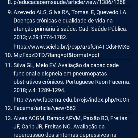
p/educacaoemsaude/article/view/1386/1268
Azevedo ALS, Silva RA, Tomasi E, Quevedo LA.
Doenças crônicas e qualidade de vida na
atenção primária à saúde. Cad. Saúde Pública.
2013; v.29:1774-1782.
https://www.scielo.br/j/csp/a/sfCn4TCdsFMXB
MjzFxpzDTD/?lang=pt&format=pdf
Silva GL, Melo EV. Avaliação da capacidade
funcional e dispneia em pneumopatas
obstrutivos crônicos. Portuguese Reon Facema.
2018; v.4: 1289-1294.
http://www.facema.edu.br/ojs/index.php/ReOn
Facema/article/view/562
Alves ACGM, Ramos APVM, Paixão BO, Freitas
JF, Garib JR, Freitas NC. Avaliação da
repercussão dos sintomas depressivos na