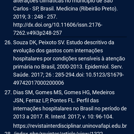
alterações climáticas no município de São
Carlos - SP, Brasil. Medicina (Ribeirão Preto).
2019; 3 : 248 - 257.
http://dx.doi.org/10.11606/issn.2176-
7262.v49i3p248-257
Souza DK, Peixoto SV. Estudo descritivo da
evolução dos gastos com internações
hospitalares por condições sensíveis à atenção
primária no Brasil, 2000-2013. Epidemiol. Serv.
Saúde. 2017; 26 : 285-294.doi: 10.5123/S1679-
49742017000200006
Dias SM, Gomes MS, Gomes HG, Medeiros
JSN, Ferraz LP, Pontes FL. Perfil das
internações hospitalares no Brasil no período de
2013 a 2017. R. Interd. 2017; v. 10: 96-104.
https://revistainterdisciplinar.uninovafapi.edu.br
/index.php/revinter/article/view/1322