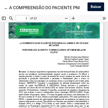
Baix
Baixar
Voltar aos Detalhes do Artigo
←
A COMPREENSÃO DO PACIENTE PNEUMOPATA SOB