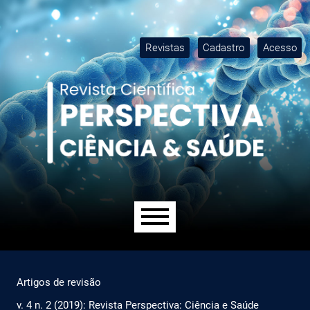
Ir para o menu de navegação principal
Ir para o conteúdo principal
Ir para o rodapé
M
Revistas
Cadastro
Acesso
Menu principal
Artigos de revisão
v. 4 n. 2 (2019): Revista Perspectiva: Ciência e Saúde