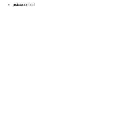
psicossocial
obesidade
obeso
doenças
comorbidade
©CNEC