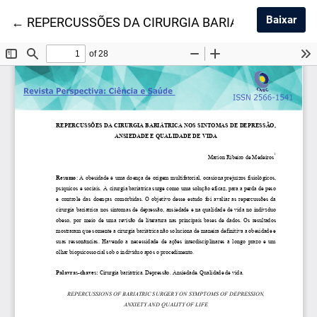
Baix
Baixar
Voltar aos Detalhes do Artigo
←
REPERCUSSÕES DA CIRURGIA BARIÁTRICA NOS S