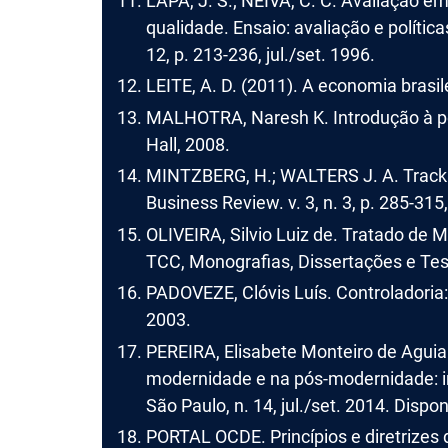
LAPA, J. S.; NEIVA, C. C. Avaliação
qualidade. Ensaio: avaliação e política
12, p. 213-236, jul./set. 1996.
LEITE, A. D. (2011). A economia brasil
MALHOTRA, Naresh K. Introdução à pe
Hall, 2008.
MINTZBERG, H.; WALTERS J. A. Tracking
Business Review. v. 3, n. 3, p. 285-315
OLIVEIRA, Silvio Luiz de. Tratado de M
TCC, Monografias, Dissertações e Tese
PADOVEZE, Clóvis Luís. Controladoria:
2003.
PEREIRA, Elisabete Monteiro de Aguia
modernidade e na pós-modernidade: im
São Paulo, n. 14, jul./set. 2014. Dispo
PORTAL OCDE. Princípios e diretrizes 