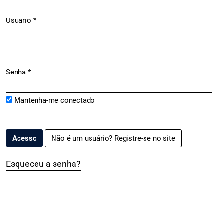
Usuário
*
Obrigatório
Senha
*
Obrigatório
Mantenha-me conectado
Não é um usuário? Registre-se no site
Acesso
Esqueceu a senha?