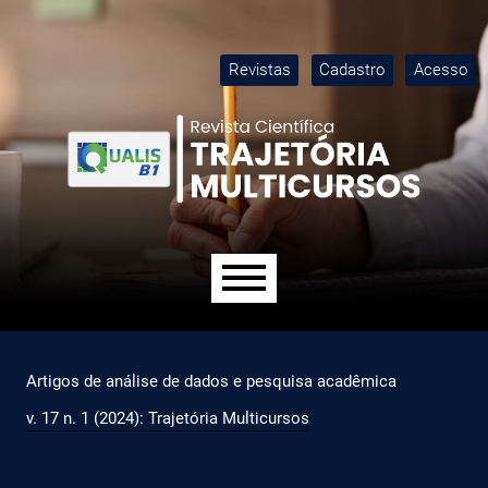
Ir para o menu de navegação principal
Ir para o conteúdo principal
Ir para o rodapé
M
Revistas
Cadastro
Acesso
Menu principal
Artigos de análise de dados e pesquisa acadêmica
v. 17 n. 1 (2024): Trajetória Multicursos