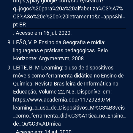
https://play.google.com/store/search?
q=jogos%20para%20a%20alfabetiza%C3%A7%
C3%A3o%20e%20o%20letramento&c=apps&hl=
pt-BR
. Acesso em 16 jul. 2020.
LEÃO, V. P. Ensino da Geografia e mídia:
linguagens e práticas pedagógicas. Belo
Horizonte: Argvmentvm, 2008.
LEITE, B. M-Learning: o uso de dispositivos
móveis como ferramenta didática no Ensino de
Química. Revista Brasileira de Informática na
Educação, Volume 22, N.3. Disponível em:
https://www.academia.edu/11729289/M-
learning_o_uso_de_Dispositivos_M%C3%B3veis
_como_ferramenta_did%C3%A1tica_no_Ensino_
de_Qu%C3%ADmica
. Acesso em: 14 jul. 2020.