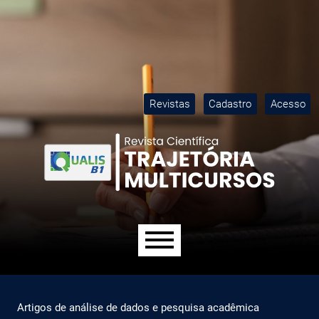
Ir para o menu de navegação principal
Ir para o conteúdo principal
Ir para o rodapé
M
Revistas
Cadastro
Acesso
Menu principal
Artigos de análise de dados e pesquisa acadêmica