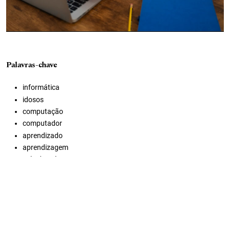
Palavras-chave
informática
idosos
computação
computador
aprendizado
aprendizagem
sala de aula
laboratório
curso