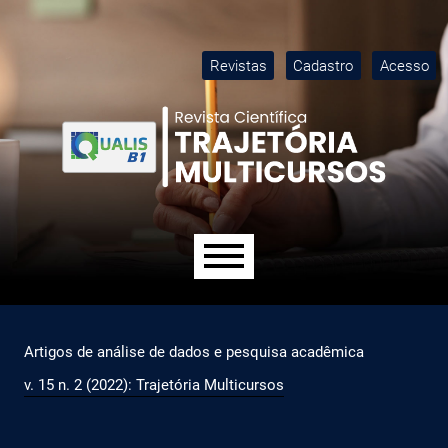
Ir para o menu de navegação principal
Ir para o conteúdo principal
Ir para o rodapé
M
Revistas
Cadastro
Acesso
Menu principal
Artigos de análise de dados e pesquisa acadêmica
v. 15 n. 2 (2022): Trajetória Multicursos