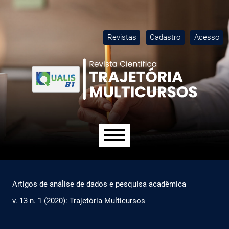
Ir para o menu de navegação principal
Ir para o conteúdo principal
Ir para o rodapé
M
Revistas
Cadastro
Acesso
Menu principal
Artigos de análise de dados e pesquisa acadêmica
v. 13 n. 1 (2020): Trajetória Multicursos