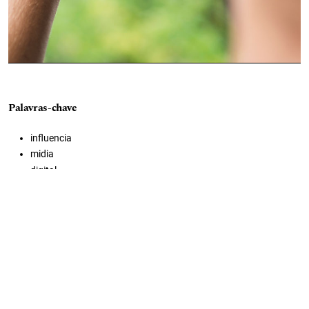
Palavras-chave
influencia
midia
digital
infantil
tecnologia
televisão
jogos
audiovisual