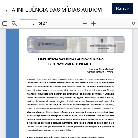
Baix
Baixar
Voltar aos Detalhes do Artigo
←
A INFLUÊNCIA DAS MÍDIAS AUDIOVISUAIS NO D