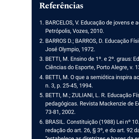
Referências
BARCELOS, V. Educação de jovens e adu
Petrópolis, Vozes, 2010.
BARROS D.; BARROS, D. Educação Física
José Olympio, 1972.
BETTI, M. Ensino de 1º. e 2º. graus: E
Ciências do Esporte, Porto Alegre, v. 13
BETTI, M. O que a semiótica inspira a
n. 3, p. 25-45, 1994.
BETTI, M.; ZULIANI, L. R. Educação Fís
pedagógicas. Revista Mackenzie de Educ
73-81, 2002.
BRASIL. Constituição (1988) Lei nº 10
redação do art. 26, § 3º, e do art. 92
“estabelece as diretrizes e bases da e