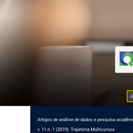
Ir para o menu de navegação principal
Ir para o conteúdo principal
Ir para o rodapé
A
Menu principal
Artigos de análise de dados e pesquisa acadêm
v. 11 n. 1 (2019): Trajetória Multicursos