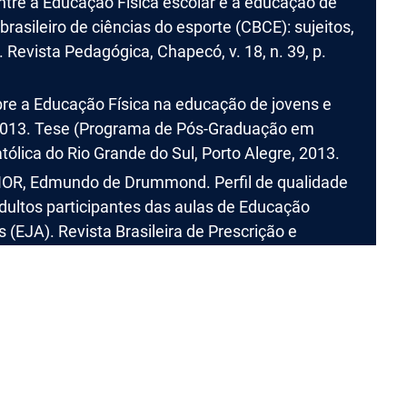
ntre a Educação Física escolar e a educação de
 brasileiro de ciências do esporte (CBCE): sujeitos,
Revista Pedagógica, Chapecó, v. 18, n. 39, p.
bre a Educação Física na educação de jovens e
 2013. Tese (Programa de Pós-Graduação em
tólica do Rio Grande do Sul, Porto Alegre, 2013.
IOR, Edmundo de Drummond. Perfil de qualidade
 adultos participantes das aulas de Educação
 (EJA). Revista Brasileira de Prescrição e
0, n. 62, p. 734-740, nov./dez., 2016.