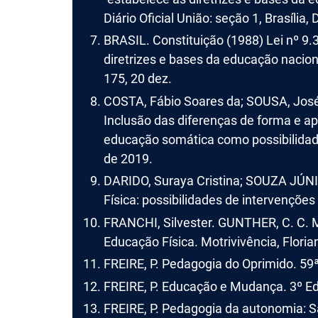
Diário Oficial União: seção 1, Brasília,
BRASIL. Constituição (1988) Lei nº 9
diretrizes e bases da educação nacional
175, 20 dez.
COSTA, Fábio Soares da; SOUSA, Jos
Inclusão das diferenças de forma e ap
educação somática como possibilidade
de 2019.
DARIDO, Suraya Cristina; SOUZA JÚNI
Física: possibilidades de intervenções
FRANCHI, Silvester. GUNTHER, C. C. M
Educação Física. Motrivivência, Florianó
FREIRE, P. Pedagogia do Oprimido. 59ª 
FREIRE, P. Educação e Mudança. 3º Edi
FREIRE, P. Pedagogia da autonomia: S