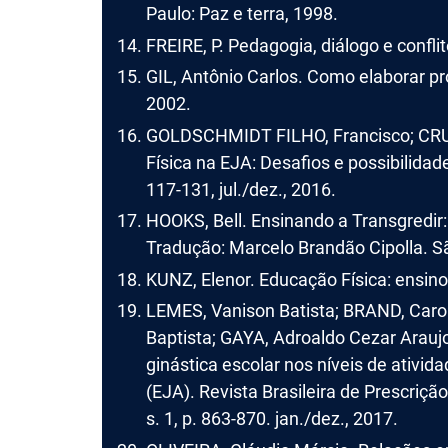
Paulo: Paz e terra, 1998.
FREIRE, P. Pedagogia, diálogo e confli
GIL, Antônio Carlos. Como elaborar pro
2002.
GOLDSCHMIDT FILHO, Francisco; CRUZ
Física na EJA: Desafios e possibilidade
117-131, jul./dez., 2016.
HOOKS, Bell. Ensinando a Transgredir:
Tradução: Marcelo Brandão Cipolla. S
KUNZ, Elenor. Educação Física: ensino
LEMES, Vanison Batista; BRAND, Carol
Baptista; GAYA, Adroaldo Cezar Araujo
ginástica escolar nos níveis de ativid
(EJA). Revista Brasileira de Prescrição 
s. 1, p. 863-870. jan./dez., 2017.