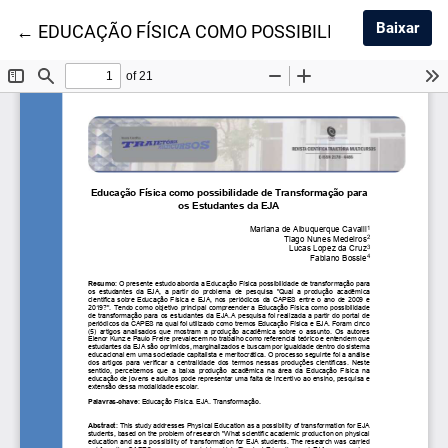
Baix
Baixar
Voltar aos Detalhes do Artigo
←
EDUCAÇÃO FÍSICA COMO POSSIBILIDADE DE TR