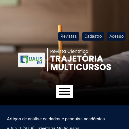
Ir para o menu de navegação principal
Ir para o conteúdo principal
Ir para o rodapé
M
Revistas
Cadastro
Acesso
Menu principal
Artigos de análise de dados e pesquisa acadêmica
v. 9 n. 1 (2018): Trajetória Multicursos