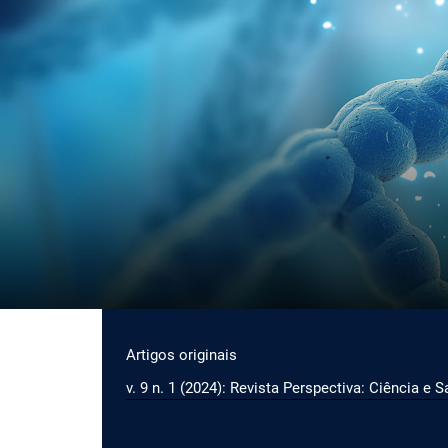
Ir para o menu de navegação principal
Ir para o conteúdo principal
Ir para o rodapé
Menu principal
Artigos originais
v. 9 n. 1 (2024): Revista Perspectiva: Ciência e 