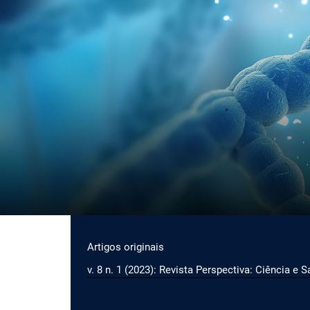
Ir para o menu de navegação principal
Ir para o conteúdo principal
Ir para o rodapé
Menu principal
Artigos originais
v. 8 n. 1 (2023): Revista Perspectiva: Ciência e 