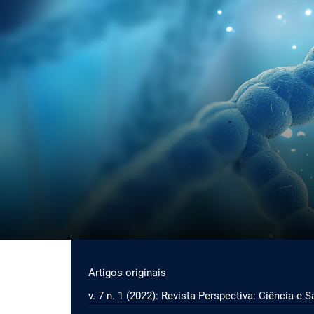
Ir para o menu de navegação principal
Ir para o conteúdo principal
Ir para o rodapé
Menu principal
Artigos originais
v. 7 n. 1 (2022): Revista Perspectiva: Ciência e 