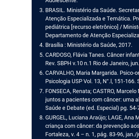
Adolescente.
BRASIL. Ministério da Saúde. Secret
Atenção Especializada e Temática. Pr
pediátrica [recurso eletrônico] / Mini
Departamento de Atenção Especializa
Brasília : Ministério da Saúde, 2017.
CARDOSO, Flávia Tanes. Câncer infant
Rev. SBPH v.10 n.1 Rio de Janeiro, jun
CARVALHO, Maria Margarida. Psico-onco
Psicologia USP Vol. 13, N°.l, 151-166.
FONSECA, Renata; CASTRO, Marcelo Ma
juntos a pacientes com câncer: uma 
Saúde e Debate (ed. Especial) pg. 54-
GURGEL, Luciana Araújo; LAGE, Ana Ma
criança com câncer: da prevenção aos 
Fortaleza, v. 4 – n. 1, pág. 83-96, jan./