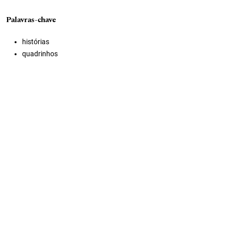
Palavras-chave
histórias
quadrinhos
desenho
quadrinista
hq
lúdico
linguagem
verbal
escrita
literatura