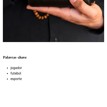
Palavras-chave
jogador
futebol
esporte
bola
campo
atletas