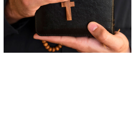
Palavras-chave
deus
pagar
dízimo
igreja