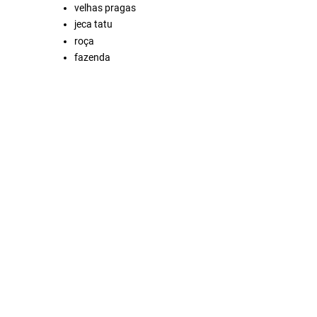
velhas pragas
jeca tatu
roça
fazenda