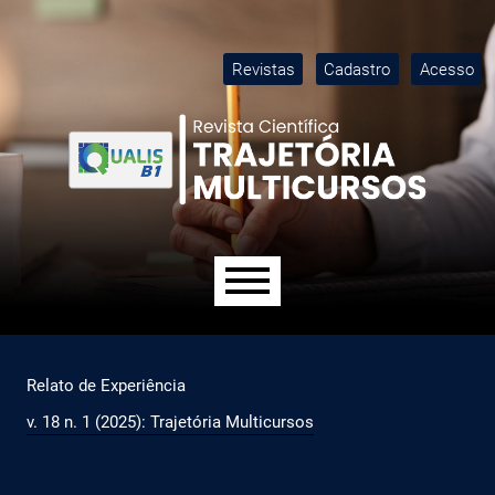
Ir para o menu de navegação principal
Ir para o conteúdo principal
Ir para o rodapé
M
Revistas
Cadastro
Acesso
Menu principal
Relato de Experiência
v. 18 n. 1 (2025): Trajetória Multicursos