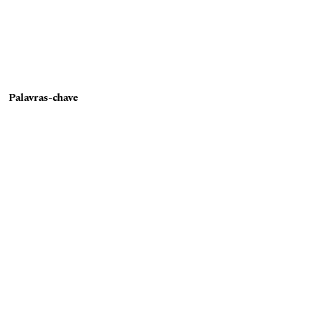
Palavras-chave
Transição Escolar; Tecnologias; Ensino Fundamental
©CNEC