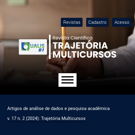
Ir para o menu de navegação principal
Ir para o conteúdo principal
Ir para o rodapé
M
Revistas
Cadastro
Acesso
Menu principal
Artigos de análise de dados e pesquisa acadêmica
v. 17 n. 2 (2024): Trajetória Multicursos