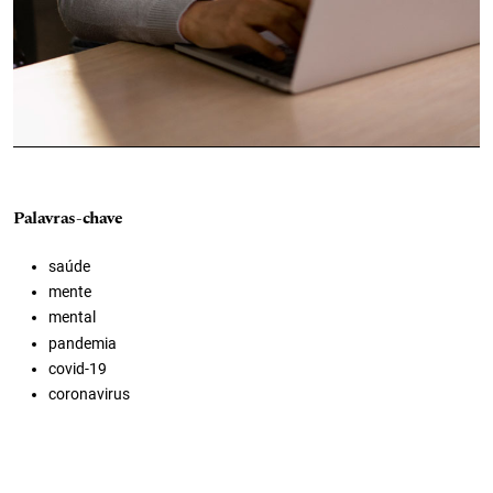
Palavras-chave
saúde
mente
mental
pandemia
covid-19
coronavirus
professor
docente
sala de aula