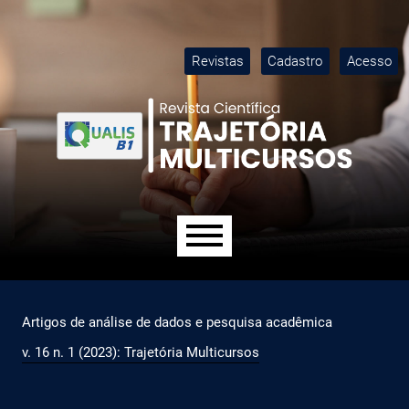
Ir para o menu de navegação principal
Ir para o conteúdo principal
Ir para o rodapé
M
Revistas
Cadastro
Acesso
Menu principal
Artigos de análise de dados e pesquisa acadêmica
v. 16 n. 1 (2023): Trajetória Multicursos