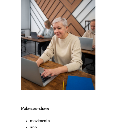
Palavras-chave
movimenta
app