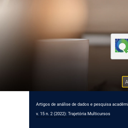
Ir para o menu de navegação principal
Ir para o conteúdo principal
Ir para o rodapé
A
Menu principal
Artigos de análise de dados e pesquisa acadêm
v. 15 n. 2 (2022): Trajetória Multicursos