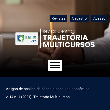
Ir para o menu de navegação principal
Ir para o conteúdo principal
Ir para o rodapé
M
Revistas
Cadastro
Acesso
Menu principal
Artigos de análise de dados e pesquisa acadêmica
v. 14 n. 1 (2021): Trajetória Multicursos