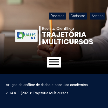
Ir para o menu de navegação principal
Ir para o conteúdo principal
Ir para o rodapé
M
Revistas
Cadastro
Acesso
Menu principal
Artigos de análise de dados e pesquisa acadêmica
v. 14 n. 1 (2021): Trajetória Multicursos