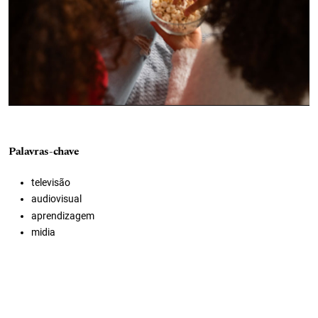
Palavras-chave
televisão
audiovisual
aprendizagem
midia
escola
educação infantil
ensino fundamental