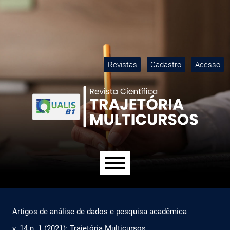
Ir para o menu de navegação principal
Ir para o conteúdo principal
Ir para o rodapé
M
Revistas
Cadastro
Acesso
Menu principal
Artigos de análise de dados e pesquisa acadêmica
v. 14 n. 1 (2021): Trajetória Multicursos