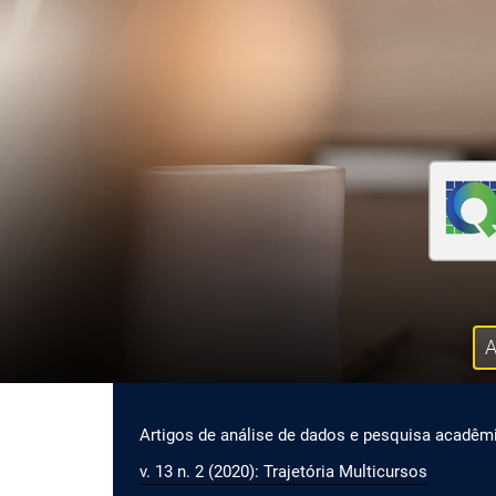
Ir para o menu de navegação principal
Ir para o conteúdo principal
Ir para o rodapé
A
Menu principal
Artigos de análise de dados e pesquisa acadêm
v. 13 n. 2 (2020): Trajetória Multicursos