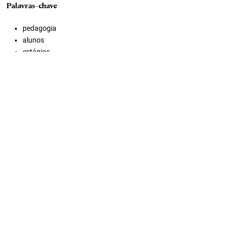
Palavras-chave
pedagogia
alunos
estágios
informática
unicnec
licencitatura
osorio