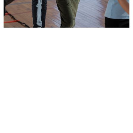
Palavras-chave
psicomotricidade
educação física
escola
periódicos
capes
alunos