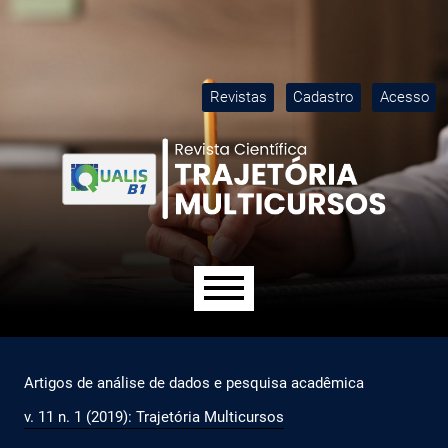
Ir para o menu de navegação principal
Ir para o conteúdo principal
Ir para o rodapé
M
Revistas
Cadastro
Acesso
Menu principal
Artigos de análise de dados e pesquisa acadêmica
v. 11 n. 1 (2019): Trajetória Multicursos