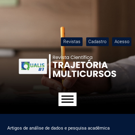
Ir para o menu de navegação principal
Ir para o conteúdo principal
Ir para o rodapé
M
Revistas
Cadastro
Acesso
Menu principal
Artigos de análise de dados e pesquisa acadêmica