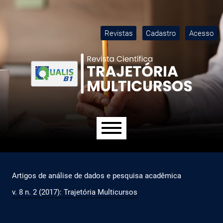
Ir para o menu de navegação principal
Ir para o conteúdo principal
Ir para o rodapé
M
Revistas
Cadastro
Acesso
Menu principal
Artigos de análise de dados e pesquisa acadêmica
v. 8 n. 2 (2017): Trajetória Multicursos