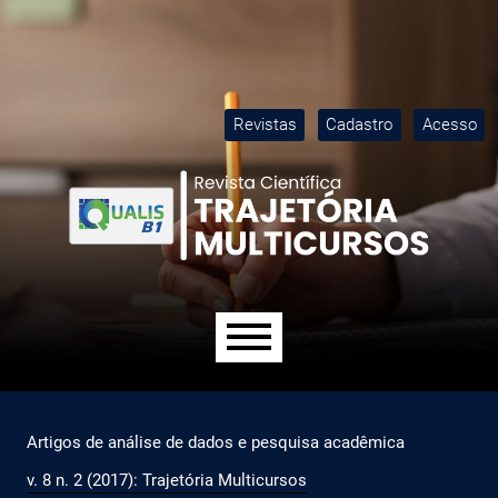
Ir para o menu de navegação principal
Ir para o conteúdo principal
Ir para o rodapé
M
Revistas
Cadastro
Acesso
Menu principal
Artigos de análise de dados e pesquisa acadêmica
v. 8 n. 2 (2017): Trajetória Multicursos