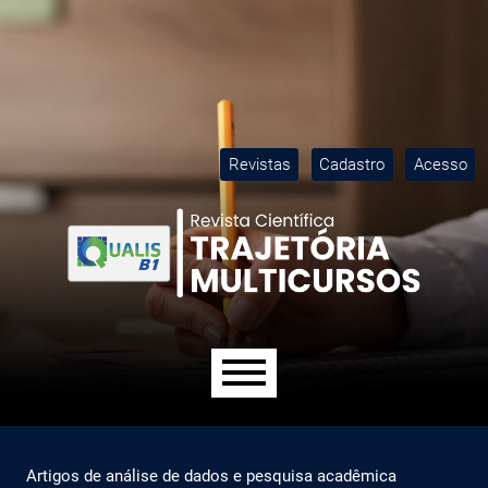
Ir para o menu de navegação principal
Ir para o conteúdo principal
Ir para o rodapé
M
Revistas
Cadastro
Acesso
Menu principal
Artigos de análise de dados e pesquisa acadêmica