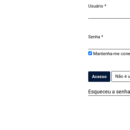
Usuário
*
Obrigatório
Senha
*
Obrigatório
Mantenha-me cone
Não é u
Acesso
Esqueceu a senh