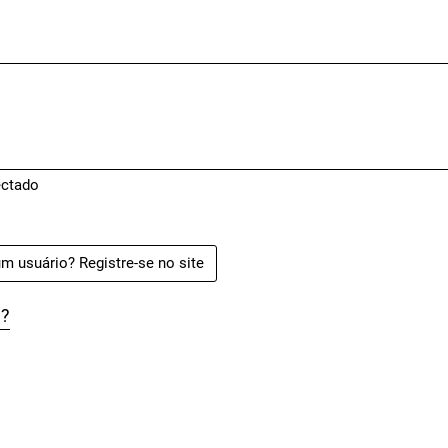
ctado
m usuário? Registre-se no site
a?