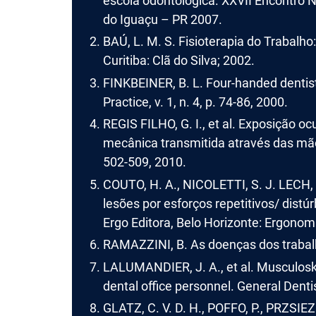
escola odontológica. XXVII Encontro 
do Iguaçu – PR 2007.
BAÚ, L. M. S. Fisioterapia do Trabalho:
Curitiba: Clã do Silva; 2002.
FINKBEINER, B. L. Four-handed dentist
Practice, v. 1, n. 4, p. 74-86, 2000.
REGIS FILHO, G. I., et al. Exposição oc
mecânica transmitida através das mãos
502-509, 2010.
COUTO, H. A., NICOLETTI, S. J. LECH
lesões por esforços repetitivos/ dist
Ergo Editora, Belo Horizonte: Ergonomi
RAMAZZINI, B. As doenças dos trabal
LALUMANDIER, J. A., et al. Musculosk
dental office personnel. General Dentist
GLATZ, C. V. D. H., POFFO, P., PRZSIEZ