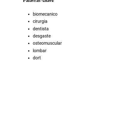
Palavras-chave
biomecanico
cirurgia
dentista
desgaste
osteomuscular
lombar
dort