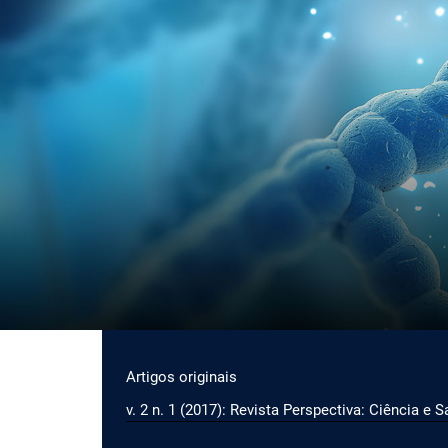
Ir para o menu de navegação principal
Ir para o conteúdo principal
Ir para o rodapé
Menu principal
Artigos originais
v. 2 n. 1 (2017): Revista Perspectiva: Ciência e 