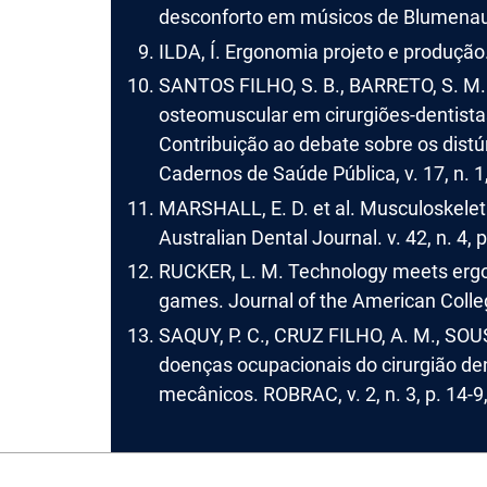
desconforto em músicos de Blumenau-SC
ILDA, Í. Ergonomia projeto e produção
SANTOS FILHO, S. B., BARRETO, S. M. 
osteomuscular em cirurgiões-dentistas
Contribuição ao debate sobre os dist
Cadernos de Saúde Pública, v. 17, n. 1
MARSHALL, E. D. et al. Musculoskele
Australian Dental Journal. v. 42, n. 4, 
RUCKER, L. M. Technology meets ergono
games. Journal of the American College 
SAQUY, P. C., CRUZ FILHO, A. M., SOU
doenças ocupacionais do cirurgião den
mecânicos. ROBRAC, v. 2, n. 3, p. 14-9