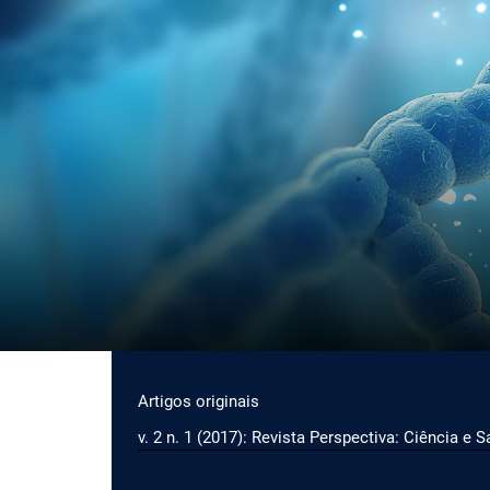
Ir para o menu de navegação principal
Ir para o conteúdo principal
Ir para o rodapé
Menu principal
Artigos originais
v. 2 n. 1 (2017): Revista Perspectiva: Ciência e 