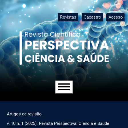
Ir para o menu de navegação principal
Ir para o conteúdo principal
Ir para o rodapé
M
Revistas
Cadastro
Acesso
Menu principal
Artigos de revisão
v. 10 n. 1 (2025): Revista Perspectiva: Ciência e Saúde