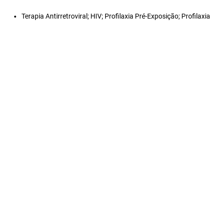
Terapia Antirretroviral; HIV; Profilaxia Pré-Exposição; Profilaxia
Pós-Exposição; Saúde Pública.
©CNEC