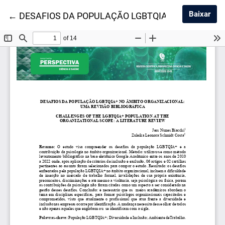
Baix
Baixar
Voltar aos Detalhes do Artigo
←
DESAFIOS DA POPULAÇÃO LGBTQIA+ NO ÂMBITO