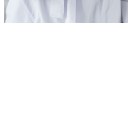
Palavras-chave
imunológico
estresse
psicologia
doenças
saúde
comportamento
fisiologia
terapira