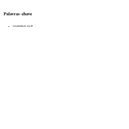
Palavras-chave
coming out
hemossexuais
familia
saúde mental
sexualidade